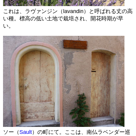
これは、ラヴァンジン（lavandin）と呼ばれる丈の高
い種。標高の低い土地で栽培され、開花時期が早
い。
ソー（
Sault
）の町にて。ここは、南仏ラベンダー巡