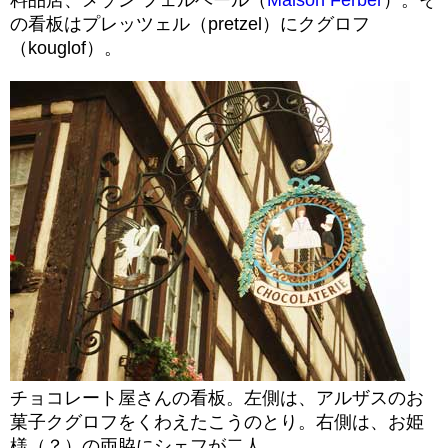
料品店、メゾン フェルベール（
Maison Ferber
）。そ
の看板はプレッツェル（pretzel）にクグロフ
（kouglof）。
チョコレート屋さんの看板。左側は、アルザスのお
菓子クグロフをくわえたこうのとり。右側は、お姫
様（？）の両脇にシェフが二人。