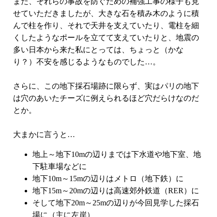
また、それらの事故を防ぐための補強工事の様子も見
せていただきましたが、大きな石を積み木のように積
んで柱を作り、それで天井を支えていたり、電柱を細
くしたようなポールを立てて支えていたりと、地震の
多い日本から来た私にとっては、ちょっと（かな
り？）不安を感じるようなものでした…。
さらに、この地下採石場跡に限らず、実はパリの地下
は穴のあいたチーズに例えられるほど穴だらけなのだ
とか。
大まかに言うと…
地上～地下10mの辺りまでは下水道や地下室、地
下駐車場などに
地下10m～15mの辺りはメトロ（地下鉄）に
地下15m～20mの辺りは高速郊外鉄道（RER）に
そして地下20m～25mの辺りが今回見学した採石
場に（主に左岸）