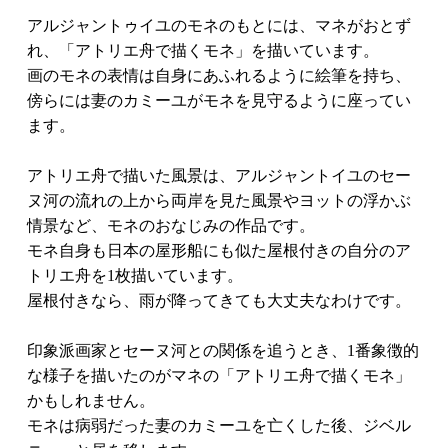
アルジャントゥイユのモネのもとには、マネがおとず
れ、「アトリエ舟で描くモネ」を描いています。
画のモネの表情は自身にあふれるように絵筆を持ち、
傍らには妻のカミーユがモネを見守るように座ってい
ます。
アトリエ舟で描いた風景は、アルジャントイユのセー
ヌ河の流れの上から両岸を見た風景やヨットの浮かぶ
情景など、モネのおなじみの作品です。
モネ自身も日本の屋形船にも似た屋根付きの自分のア
トリエ舟を1枚描いています。
屋根付きなら、雨が降ってきても大丈夫なわけです。
印象派画家とセーヌ河との関係を追うとき、1番象徴的
な様子を描いたのがマネの「アトリエ舟で描くモネ」
かもしれません。
モネは病弱だった妻のカミーユを亡くした後、ジベル